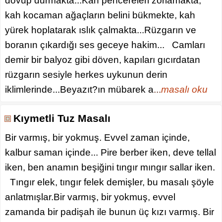
dövüp durmakta...Kah pencereleri zorlamakta,
kah kocaman ağaçların belini bükmekte, kah
yürek hoplatarak ıslık çalmakta...Rüzgarın ve
boranın çıkardığı ses geceye hakim... Camları
demir bir balyoz gibi döven, kapıları gıcırdatan
rüzgarın sesiyle herkes uykunun derin
iklimlerinde...Beyazıt?ın mübarek a
...
masalı oku
Kıymetli Tuz Masalı
Bir varmış, bir yokmuş. Evvel zaman içinde,
kalbur saman içinde... Pire berber iken, deve tellal
iken, ben anamın beşiğini tıngır mıngır sallar iken.
Tıngır elek, tıngır felek demişler, bu masalı şöyle
anlatmışlar.Bir varmış, bir yokmuş, evvel
zamanda bir padişah ile bunun üç kızı varmış. Bir