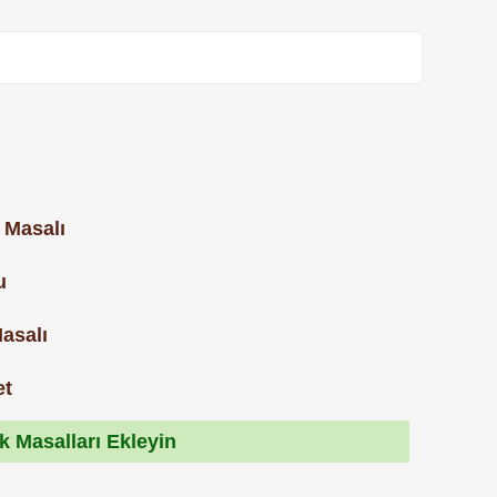
 Masalı
u
asalı
et
 Masalları Ekleyin