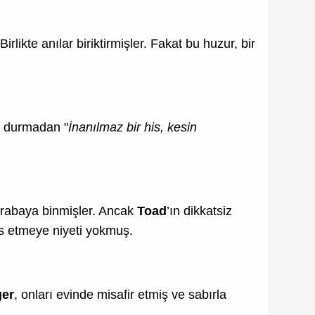
rlikte anılar biriktirmişler. Fakat bu huzur, bir
ş, durmadan "
İnanılmaz bir his, kesin
ı arabaya binmişler. Ancak
Toad
’ın dikkatsiz
 etmeye niyeti yokmuş.
er
, onları evinde misafir etmiş ve sabırla