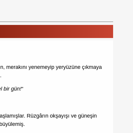
ün, merakını yenemeyip yeryüzüne çıkmaya
.
 bir gün!
"
başlamışlar. Rüzgârın okşayışı ve güneşin
ı büyülemiş.