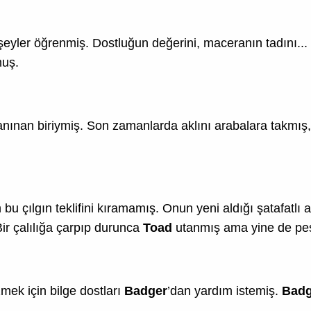
şeyler öğrenmiş. Dostluğun değerini, maceranın tadını... Bi
uş.
 tanınan biriymiş. Son zamanlarda aklını arabalara takmı
n bu çılgın teklifini kıramamış. Onun yeni aldığı şatafatl
ir çalılığa çarpıp durunca
Toad
utanmış ama yine de pes
mek için bilge dostları
Badger
’dan yardım istemiş.
Badg