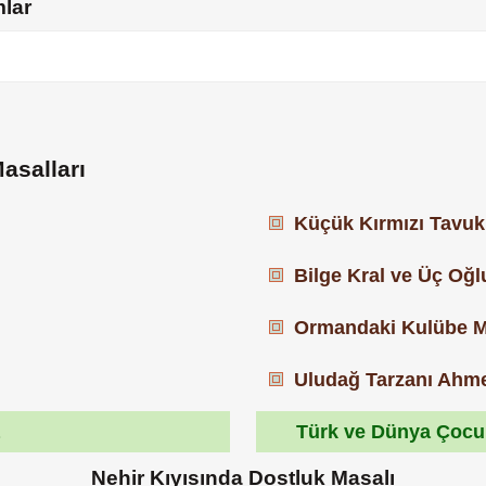
mlar
asalları
Küçük Kırmızı Tavuk
Bilge Kral ve Üç Oğl
Ormandaki Kulübe M
Uludağ Tarzanı Ahm
a
Türk ve Dünya Çocuk
Nehir Kıyısında Dostluk Masalı