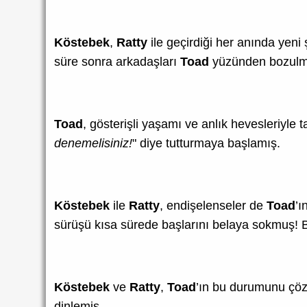
Köstebek
,
Ratty
ile geçirdiği her anında yeni 
süre sonra arkadaşları
Toad
yüzünden bozulm
Toad
, gösterişli yaşamı ve anlık hevesleriyle
denemelisiniz!
" diye tutturmaya başlamış.
Köstebek
ile
Ratty
, endişelenseler de
Toad
’ı
sürüşü kısa sürede başlarını belaya sokmuş! B
Köstebek
ve
Ratty
,
Toad
’ın bu durumunu çöz
dinlemiş.