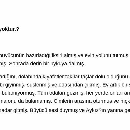
yoktur.?
ücünün hazırladığı iksiri almış ve evin yolunu tutmuş
ış. Sonrada derin bir uykuya dalmış.
ğını, dolabında kıyafetler takılar taçlar dolu olduğun
ibi giyinmiş, süslenmiş ve odasından çıkmış. Ev artık bir
rlü bulamıyormuş. Tüm odaları gezmiş, her yerde onları 
ma onu da bulamamış. Çimlerin arasına oturmuş ve hıçkı
 kadar gitmiş. Büyücü sesi duymuş ve Aykız?ın yanına ge