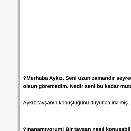
?Merhaba Aykız. Seni uzun zamandır seyred
olsun göremedim. Nedir seni bu kadar mu
Aykız tavşanın konuştuğunu duyunca irkilmiş. 
?İnanamıyorum! Bir tavşan nasıl konuşab