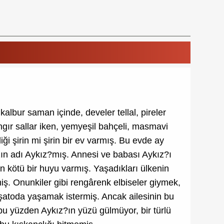
albur saman içinde, develer tellal, pireler
ngır sallar iken, yemyeşil bahçeli, masmavi
ği şirin mi şirin bir ev varmış. Bu evde ay
zın adı Aykız?mış. Annesi ve babası Aykız?ı
ın kötü bir huyu varmış. Yaşadıkları ülkenin
iş. Onunkiler gibi rengârenk elbiseler giymek,
r şatoda yaşamak istermiş. Ancak ailesinin bu
 bu yüzden Aykız?ın yüzü gülmüyor, bir türlü