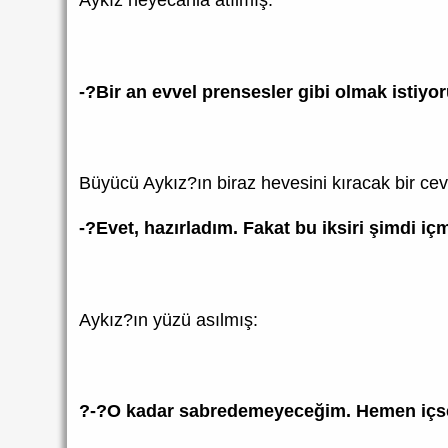
Aykız heyecanla atılmış:
-?Bir an evvel prensesler gibi olmak istiyo
Büyücü Aykız?ın biraz hevesini kıracak bir ce
-?Evet, hazırladım. Fakat bu iksiri şimdi
Aykız?ın yüzü asılmış:
?-?O kadar sabredemeyeceğim. Hemen iç