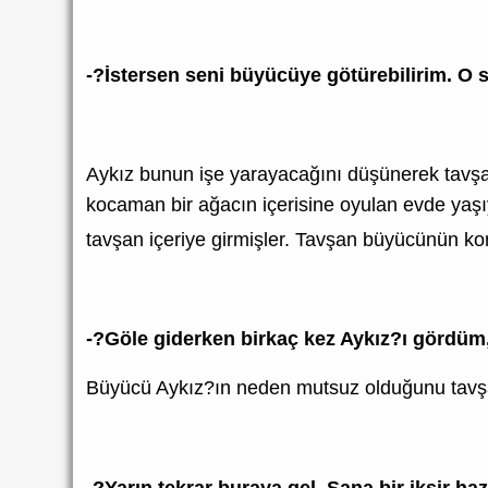
-?İstersen seni büyücüye götürebilirim. O s
Aykız bunun işe yarayacağını düşünerek tavşan
kocaman bir ağacın içerisine oyulan evde yaş
tavşan içeriye girmişler. Tavşan büyücünün ko
-?Göle giderken birkaç kez Aykız?ı gördüm,
Büyücü Aykız?ın neden mutsuz olduğunu tavş
-?Yarın tekrar buraya gel. Sana bir iksir 