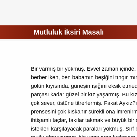
Mutluluk İksiri Masalı
Bir varmış bir yokmuş. Evvel zaman içinde, k
berber iken, ben babamın beşiğini tıngır mı
gölün kıyısında, güneşin ışığını eksik etmedi
parçası kadar güzel bir kız yaşarmış. Bu kı
çok sever, üstüne titrerlermiş. Fakat Aykız?
prensesini çok kıskanır sürekli ona imrenirm
ihtişamlı taçlar, takılar takmak ve büyük bi
istekleri karşılayacak paraları yokmuş. Sırf