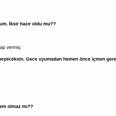
rum. İksir hazır oldu mu??
vap vermiş:
 içmeyeceksin. Gece uyumadan hemen önce içmen gere
sem olmaz mı??