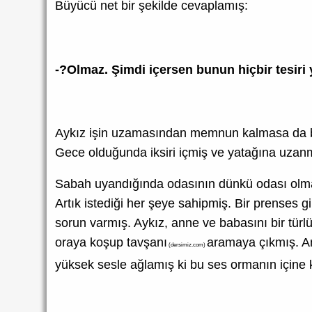
Büyücü net bir şekilde cevaplamış:
-?Olmaz. Şimdi içersen bunun hiçbir tesiri 
Aykız işin uzamasından memnun kalmasa da büy
Gece olduğunda iksiri içmiş ve yatağına uzanm
Sabah uyandığında odasının dünkü odası olmadı
Artık istediği her şeye sahipmiş. Bir prenses g
sorun varmış. Aykız, anne ve babasını bir tü
oraya koşup tavşanı
aramaya çıkmış. A
(dersimiz.com)
yüksek sesle ağlamış ki bu ses ormanın içine