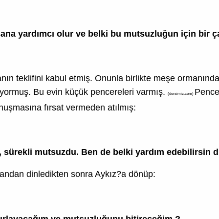
ana yardımcı olur ve belki bu mutsuzluğun için bir ç
ın teklifini kabul etmiş. Onunla birlikte meşe ormanın
ıyormuş. Bu evin küçük pencereleri varmış.
Pencer
(dersimiz.com)
nuşmasına fırsat vermeden atılmış:
 sürekli mutsuzdu. Ben de belki yardım edebilirsin d
andan dinledikten sonra Aykız?a dönüp:
hazırlayacağım ve mutsuzluğunu bitireceğim.?