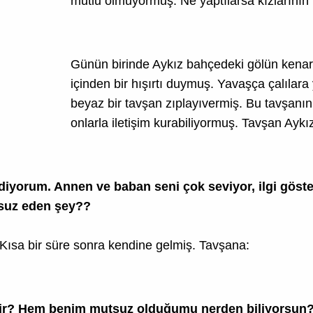
mutlu olmuyormuş. Ne yaptılarsa kızlarının 
Günün birinde Aykız bahçedeki gölün kenarı
içinden bir hışırtı duymuş. Yavaşça çalılara
beyaz bir tavşan zıplayıvermiş. Bu tavşanın 
onlarla iletişim kurabiliyormuş. Tavşan Aykı
iyorum. Annen ve baban seni çok seviyor, ilgi göste
tsuz eden şey??
Kısa bir süre sonra kendine gelmiş. Tavşana:
ilir? Hem benim mutsuz olduğumu nerden biliyorsun