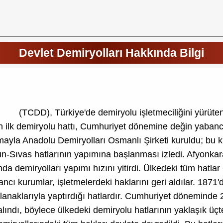
Devlet Demiryolları Hakkında Bilgi
(TCDD), Türkiye'de demiryolu işletmeciliğini yürüte
n ilk demiryolu hattı, Cumhuriyet dönemine değin yabanc
aşmayla Anadolu Demiryolları Osmanlı Şirketi kuruldu; bu 
-Sıvas hatlarının yapımına başlanması izledi. Afyonkarah
da demiryolları yapımı hızını yitirdi. Ülkedeki tüm hatlar
ı kurumlar, işletmelerdeki haklarını geri aldılar. 1871'
 olanaklarıyla yaptırdığı hatlardır. Cumhuriyet döneminde 
lındı, böylece ülkedeki demiryolu hatlarının yaklaşık üçte