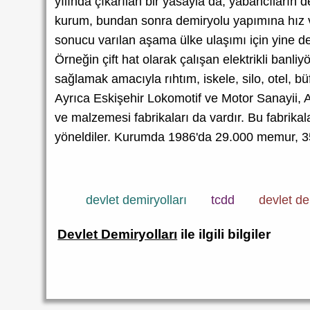
yılında çıkarılan bir yasayla da, yabancıların 
kurum, bundan sonra demiryolu yapımına hız v
sonucu varılan aşama ülke ulaşımı için yine de y
Örneğin çift hat olarak çalışan elektrikli banliy
sağlamak amacıyla rıhtım, iskele, silo, otel, b
Ayrıca Eskişehir Lokomotif ve Motor Sanayii, A
ve malzemesi fabrikaları da vardır. Bu fabrikal
yöneldiler. Kurumda 1986'da 29.000 memur, 35
devlet demiryolları
tcdd
devlet de
Devlet Demiryolları
ile ilgili bilgiler