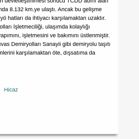
rın devletleştirilmesi sonucu TCDD adını alan
nda 8.132 km.ye ulaştı. Ancak bu gelişme
yö hatları da ihtiyacı karşılamaktan uzaktır.
lları İşletmeciliği, ulaşımda kolaylığı
apımını, işletmesini ve bakımını üstlenmiştir.
as Demiryolları Sanayii gibi demiryolu taşıtı
imlerini karşılamaktan öte, dışsatıma da
Hicaz