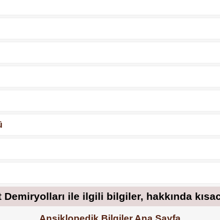
ü
 Demiryolları ile ilgili bilgiler, hakkında kısa
Ansiklopedik Bilgiler Ana Sayfa