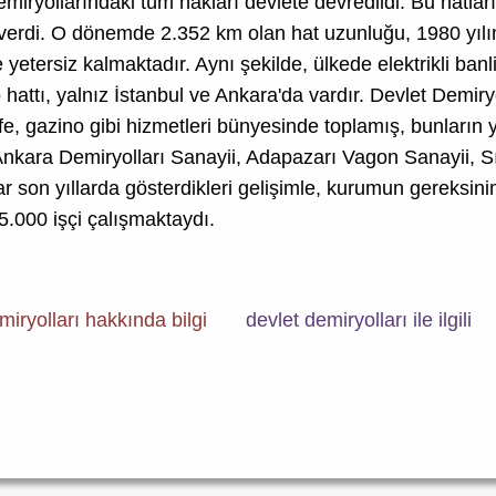
demiryollarındaki tüm hakları devlete devredildi. Bu hatla
erdi. O dönemde 2.352 km olan hat uzunluğu, 1980 yılı
etersiz kalmaktadır. Aynı şekilde, ülkede elektrikli banli
ö hattı, yalnız İstanbul ve Ankara'da vardır. Devlet Demiryo
üfe, gazino gibi hizmetleri bünyesinde toplamış, bunların y
nkara Demiryolları Sanayii, Adapazarı Vagon Sanayii, Sıv
ar son yıllarda gösterdikleri gelişimle, kurumun gereksin
.000 işçi çalışmaktaydı.
miryolları hakkında bilgi
devlet demiryolları ile ilgili