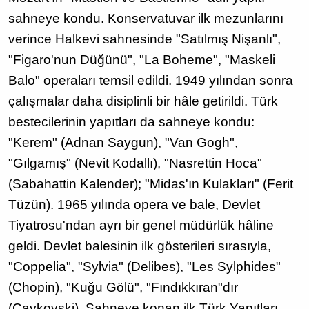
sahneye kondu. Konservatuvar ilk mezunlarını
verince Halkevi sahnesinde "Satılmış Nişanlı",
"Figaro'nun Düğünü", "La Boheme", "Maskeli
Balo" operaları temsil edildi. 1949 yılından sonra
çalışmalar daha disiplinli bir hâle getirildi. Türk
bestecilerinin yapıtları da sahneye kondu:
"Kerem" (Adnan Saygun), "Van Gogh",
"Gılgamış" (Nevit Kodallı), "Nasrettin Hoca"
(Sabahattin Kalender); "Midas'ın Kulakları" (Ferit
Tüzün). 1965 yılında opera ve bale, Devlet
Tiyatrosu'ndan ayrı bir genel müdürlük hâline
geldi. Devlet balesinin ilk gösterileri sırasıyla,
"Coppelia", "Sylvia" (Delibes), "Les Sylphides"
(Chopin), "Kuğu Gölü", "Fındıkkıran"dır
(Çaykovski). Sahneye konan ilk Türk Yapıtları