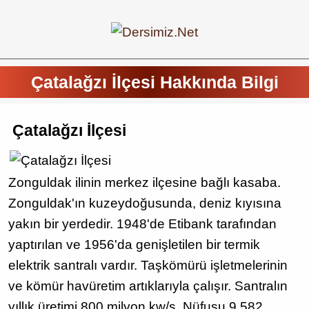
Çatalağzı İlçesi Hakkında Bilgi
Çatalağzı İlçesi
Zonguldak ilinin merkez ilçesine bağlı kasaba.
Zonguldak'ın kuzeydoğusunda, deniz kıyısına
yakın bir yerdedir. 1948'de Etibank tarafından
yaptırılan ve 1956'da genişletilen bir termik
elektrik santralı vardır. Taşkömürü işletmelerinin
ve kömür havüretim artıklarıyla çalışır. Santralın
yıllık üretimi 800 milyon kw/s. Nüfusu 9.582