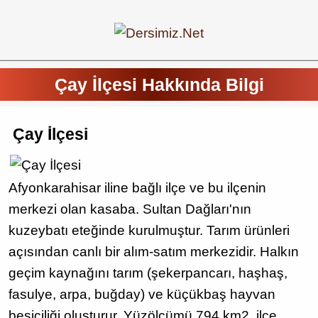
Çay İlçesi Hakkında Bilgi
Çay İlçesi
Afyonkarahisar iline bağlı ilçe ve bu ilçenin
merkezi olan kasaba. Sultan Dağları'nın
kuzeybatı eteğinde kurulmuştur. Tarım ürünleri
açısından canlı bir alım-satım merkezidir. Halkın
geçim kaynağını tarım (şekerpancarı, haşhaş,
fasulye, arpa, buğday) ve küçükbaş hayvan
besiciliği oluşturur. Yüzölçümü 794 km2, ilçe