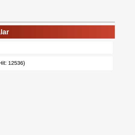
alar
Hit: 12536)