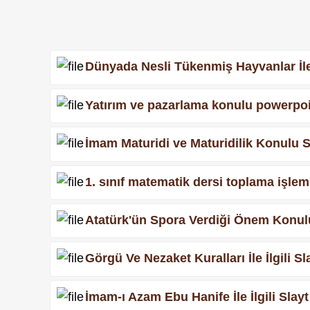
Dünyada Nesli Tükenmiş Hayvanlar İle 
Yatırım ve pazarlama konulu powerpoi
İmam Maturidi ve Maturidilik Konulu 
1. sınıf matematik dersi toplama işlem
Atatürk'ün Spora Verdiği Önem Konul
Görgü Ve Nezaket Kuralları İle İlgili 
İmam-ı Azam Ebu Hanife İle İlgili Slayt