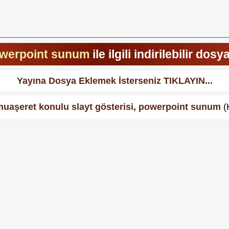
werpoint sunum
ile ilgili indirilebilir dosy
Yayına Dosya Eklemek İsterseniz TIKLAYIN...
 muaşeret konulu slayt gösterisi, powerpoint sunum
(