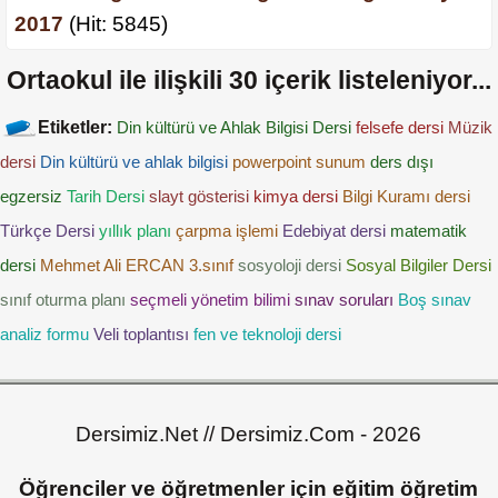
2017
(Hit: 5845)
Ortaokul
ile ilişkili
30
içerik listeleniyor...
Etiketler:
Din kültürü ve Ahlak Bilgisi Dersi
felsefe dersi
Müzik
dersi
Din kültürü ve ahlak bilgisi
powerpoint sunum
ders dışı
egzersiz
Tarih Dersi
slayt gösterisi
kimya dersi
Bilgi Kuramı dersi
Türkçe Dersi
yıllık planı
çarpma işlemi
Edebiyat dersi
matematik
dersi
Mehmet Ali ERCAN
3.sınıf
sosyoloji dersi
Sosyal Bilgiler Dersi
sınıf oturma planı
seçmeli yönetim bilimi
sınav soruları
Boş sınav
analiz formu
Veli toplantısı
fen ve teknoloji dersi
Dersimiz.Net // Dersimiz.Com - 2026
Öğrenciler ve öğretmenler için eğitim öğretim