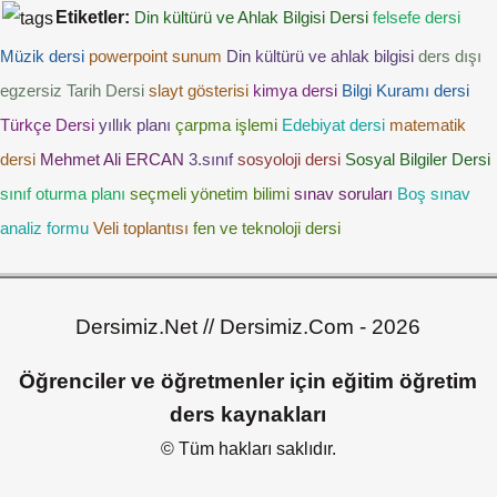
Etiketler:
Din kültürü ve Ahlak Bilgisi Dersi
felsefe dersi
Müzik dersi
powerpoint sunum
Din kültürü ve ahlak bilgisi
ders dışı
egzersiz
Tarih Dersi
slayt gösterisi
kimya dersi
Bilgi Kuramı dersi
Türkçe Dersi
yıllık planı
çarpma işlemi
Edebiyat dersi
matematik
dersi
Mehmet Ali ERCAN
3.sınıf
sosyoloji dersi
Sosyal Bilgiler Dersi
sınıf oturma planı
seçmeli yönetim bilimi
sınav soruları
Boş sınav
analiz formu
Veli toplantısı
fen ve teknoloji dersi
Dersimiz.Net // Dersimiz.Com - 2026
Öğrenciler ve öğretmenler için eğitim öğretim
ders kaynakları
© Tüm hakları saklıdır.