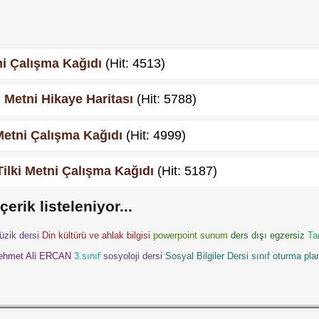
i Çalışma Kağıdı
(Hit: 4513)
Metni Hikaye Haritası
(Hit: 5788)
etni Çalışma Kağıdı
(Hit: 4999)
ilki Metni Çalışma Kağıdı
(Hit: 5187)
çerik listeleniyor...
üzik dersi
Din kültürü ve ahlak bilgisi
powerpoint sunum
ders dışı egzersiz
Ta
ehmet Ali ERCAN
3.sınıf
sosyoloji dersi
Sosyal Bilgiler Dersi
sınıf oturma pla