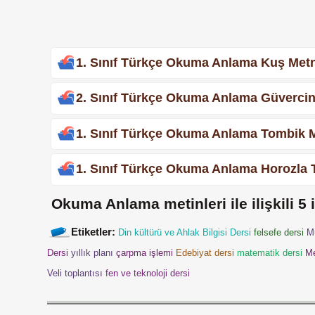
1. Sınıf Türkçe Okuma Anlama Kuş Metn
2. Sınıf Türkçe Okuma Anlama Güvercin 
1. Sınıf Türkçe Okuma Anlama Tombik M
1. Sınıf Türkçe Okuma Anlama Horozla T
Okuma Anlama metinleri
ile ilişkili
5
i
Etiketler:
Din kültürü ve Ahlak Bilgisi Dersi
felsefe dersi
M
Dersi
yıllık planı
çarpma işlemi
Edebiyat dersi
matematik dersi
M
Veli toplantısı
fen ve teknoloji dersi