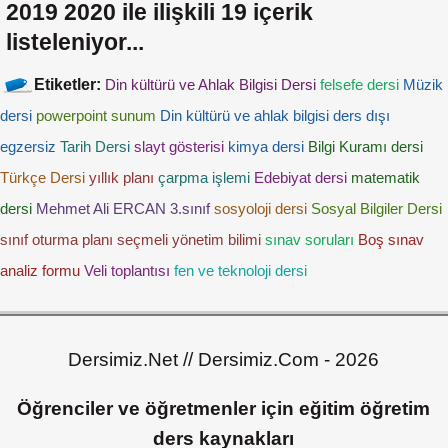
2019 2020
ile ilişkili
19
içerik
listeleniyor...
Etiketler:
Din kültürü ve Ahlak Bilgisi Dersi
felsefe dersi
Müzik
dersi
powerpoint sunum
Din kültürü ve ahlak bilgisi
ders dışı
egzersiz
Tarih Dersi
slayt gösterisi
kimya dersi
Bilgi Kuramı dersi
Türkçe Dersi
yıllık planı
çarpma işlemi
Edebiyat dersi
matematik
dersi
Mehmet Ali ERCAN
3.sınıf
sosyoloji dersi
Sosyal Bilgiler Dersi
sınıf oturma planı
seçmeli yönetim bilimi
sınav soruları
Boş sınav
analiz formu
Veli toplantısı
fen ve teknoloji dersi
Dersimiz.Net // Dersimiz.Com - 2026
Öğrenciler ve öğretmenler için eğitim öğretim
ders kaynakları