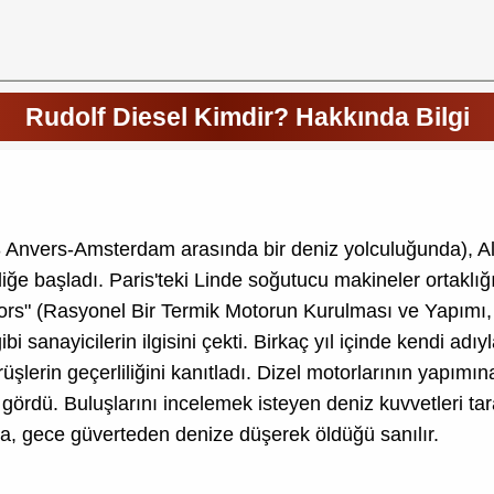
Rudolf Diesel Kimdir? Hakkında Bilgi
 Anvers-Amsterdam arasında bir deniz yolculuğunda), A
e başladı. Paris'teki Linde soğutucu makineler ortaklığın
s" (Rasyonel Bir Termik Motorun Kurulması ve Yapımı, 18
 sanayicilerin ilgisini çekti. Birkaç yıl içinde kendi ad
lerin geçerliliğini kanıtladı. Dizel motorlarının yapımına
gördü. Buluşlarını incelemek isteyen deniz kuvvetleri tara
a, gece güverteden denize düşerek öldüğü sanılır.