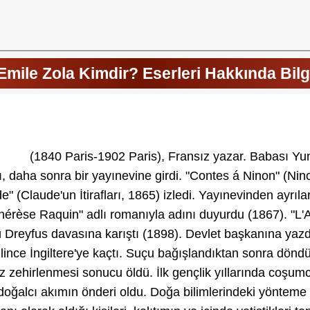
Emile Zola Kimdir? Eserleri Hakkında Bilg
(1840 Paris-1902 Paris), Fransız yazar. Babası Yuna
tı, daha sonra bir yayınevine girdi. "Contes á Ninon" (Nino
" (Claude'un İtirafları, 1865) izledi. Yayınevinden ayr
hérèse Raquin" adlı romanıyla adını duyurdu (1867). "L
ünlü Dreyfus davasına karıştı (1898). Devlet başkanına yaz
nce İngiltere'ye kaçtı. Suçu bağışlandıktan sonra döndüğ
z zehirlenmesi sonucu öldü. İlk gençlik yıllarında coşum
oğalcı akımın önderi oldu. Doğa bilimlerindeki yönteme