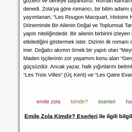
gözlem ve deneye dayandırdı. Roman kahramanı o
denedi. Zola'ya göre romancı, bir bilim adamı g
yayımlanan, "Les Rougon Macquart, Histoire Na
Döneminde Bir Ailenin Doğal ve Toplumsal Tarihi)
yapıtı niteliğindedir. Bir ailenin birbirini izle
etkilediğini göstermek ister. Dizinin ilk roma
iner. Doğalcı akımın örnek bir yapıtı olan "Mey
Maden işçilerinin zor yaşamını konu alan "Germ
güçsüzdür. Ancak yazar, halk yığınlarını betiml
"Les Trois Villes" (Üç Kent) ve "Les Qatre Evang
emile zola
kimdir?
eserleri
ha
Emile Zola Kimdir? Eserleri
ile ilgili bilgi