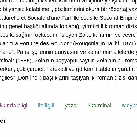
larak aldığı kişileri, kalıtımın ve içinde yetiştikleri t
ibi yansız kalabilmeli, gözlemlerini okura bir röportaj ya
turelle et Sociale d'une Famille sous le Second Empire"
 genel başlığı altında topladığı yirmi ciltlik roman dizis
yen beş kuşağının öyküsünü işleyen Zola, kalıtımın ve çevre 
nı olan "La Fortune des Rougon" (Rougonların Talihi, 1871
hane", Paris işçilerinin dünyasını ve kenar mahallelerde y
inal" (1885), Zola'nın başyapıtı sayılır. Zola'nın bu rom
erken, çok çarpıcı, hareketli ve görkemli tablolar yaratır
iles" (Dört İncil) başlıklarını taşıyan iki roman dizisi d
kkında bilgi
ile ilgili
yazar
Germinal
Meyh
ler