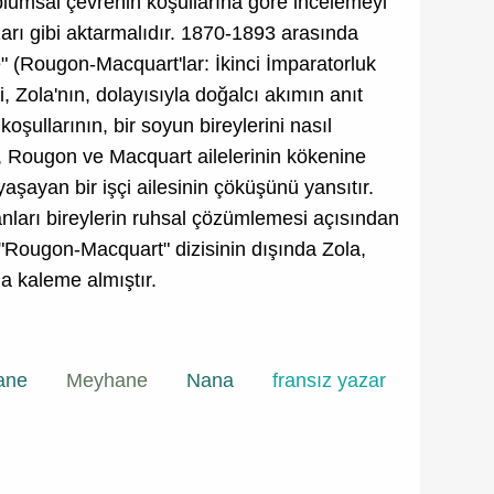
oplumsal çevrenin koşullarına göre incelemeyi
zarı gibi aktarmalıdır. 1870-1893 arasında
 (Rougon-Macquart'lar: İkinci İmparatorluk
i, Zola'nın, dolayısıyla doğalcı akımın anıt
koşullarının, bir soyun bireylerini nasıl
), Rougon ve Macquart ailelerinin kökenine
aşayan bir işçi ailesinin çöküşünü yansıtır.
anları bireylerin ruhsal çözümlemesi açısından
. "Rougon-Macquart" dizisinin dışında Zola,
aha kaleme almıştır.
ane
Meyhane
Nana
fransız yazar