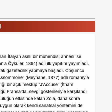
i
n-İtalyan asıllı bir mühendis, annesi ise
n'a Öyküler, 1864) adlı ilk yapıtını yayımladı.
ılarak gazetecilik yapmaya başladı. Coşumcu
'Assommoire" (Meyhane, 1877) adlı romanıyla
dığı bir açık mektup "J'Accuse" (İtham
ü Fransa'da, sevgi gösterileriyle karşılandı
culuğun etkisinde kalan Zola, daha sonra
 uygun olarak kendi sanatsal yöntemini de