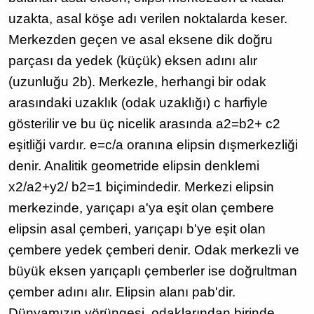
uzakta, asal köşe adı verilen noktalarda keser.
Merkezden geçen ve asal eksene dik doğru
parçası da yedek (küçük) eksen adını alır
(uzunluğu 2b). Merkezle, herhangi bir odak
arasındaki uzaklık (odak uzaklığı) c harfiyle
gösterilir ve bu üç nicelik arasında a2=b2+ c2
eşitliği vardır. e=c/a oranına elipsin dışmerkezliği
denir. Analitik geometride elipsin denklemi
x2/a2+y2/ b2=1 biçimindedir. Merkezi elipsin
merkezinde, yarıçapı a'ya eşit olan çembere
elipsin asal çemberi, yarıçapı b'ye eşit olan
çembere yedek çemberi denir. Odak merkezli ve
büyük eksen yarıçaplı çemberler ise doğrultman
çember adını alır. Elipsin alanı pab'dir.
Dünyamızın yörüngesi, odaklarından birinde