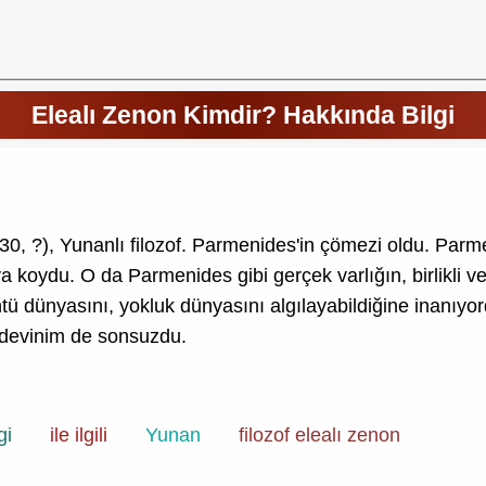
Elealı Zenon Kimdir? Hakkında Bilgi
430, ?), Yunanlı filozof. Parmenides'in çömezi oldu. Parme
ya koydu. O da Parmenides gibi gerçek varlığın, birlikli 
tü dünyasını, yokluk dünyasını algılayabildiğine inanıyo
 devinim de sonsuzdu.
gi
ile ilgili
Yunan
filozof elealı zenon