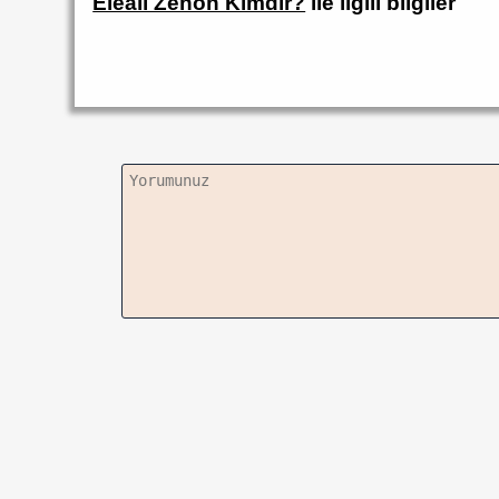
Elealı Zenon Kimdir?
ile ilgili bilgiler