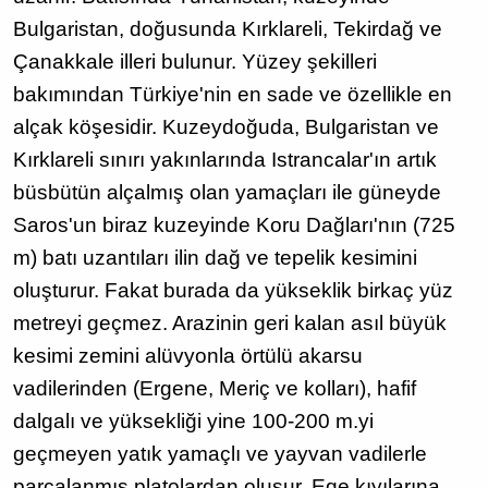
Bulgaristan, doğusunda Kırklareli, Tekirdağ ve
Çanakkale illeri bulunur. Yüzey şekilleri
bakımından Türkiye'nin en sade ve özellikle en
alçak köşesidir. Kuzeydoğuda, Bulgaristan ve
Kırklareli sınırı yakınlarında Istrancalar'ın artık
büsbütün alçalmış olan yamaçları ile güneyde
Saros'un biraz kuzeyinde Koru Dağları'nın (725
m) batı uzantıları ilin dağ ve tepelik kesimini
oluşturur. Fakat burada da yükseklik birkaç yüz
metreyi geçmez. Arazinin geri kalan asıl büyük
kesimi zemini alüvyonla örtülü akarsu
vadilerinden (Ergene, Meriç ve kolları), hafif
dalgalı ve yüksekliği yine 100-200 m.yi
geçmeyen yatık yamaçlı ve yayvan vadilerle
parçalanmış platolardan oluşur. Ege kıyılarına