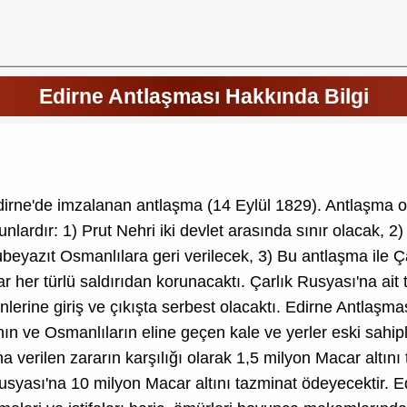
Edirne Antlaşması Hakkında Bilgi
dirne'de imzalanan antlaşma (14 Eylül 1829). Antlaşma on
ardır: 1) Prut Nehri iki devlet arasında sınır olacak, 2)
beyazıt Osmanlılara geri verilecek, 3) Bu antlaşma ile Ç
her türlü saldırıdan korunacaktı. Çarlık Rusyası'na ait ti
rine giriş ve çıkışta serbest olacaktı. Edirne Antlaşması'
ın ve Osmanlıların eline geçen kale ve yerler eski sahip
na verilen zararın karşılığı olarak 1,5 milyon Macar altın
usyası'na 10 milyon Macar altını tazminat ödeyecektir. Ed