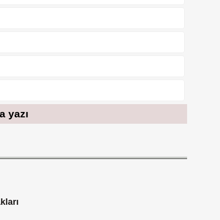
ca yazı
kları