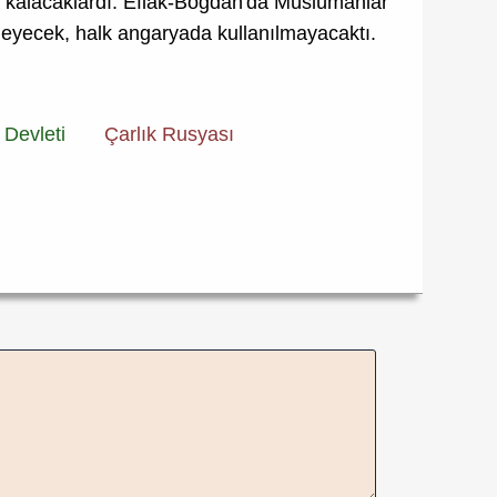
da kalacaklardı. Eflâk-Boğdan'da Müslümanlar
meyecek, halk angaryada kullanılmayacaktı.
Devleti
Çarlık Rusyası