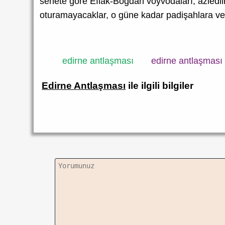
senete göre Eflâk-Boğdan voyvodaları, azledil
oturamayacaklar, o güne kadar padişahlara ve
edirne antlaşması
edirne antlaşması 
Edirne Antlaşması
ile ilgili bilgiler