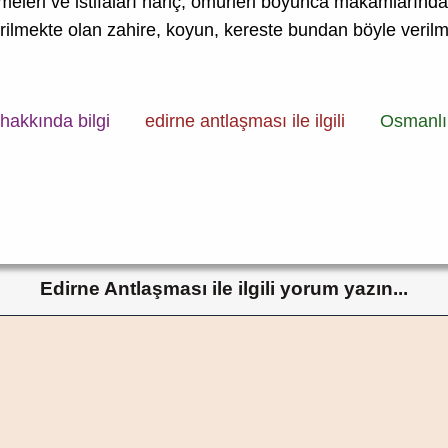
meleri ve istifaları hariç, ömürleri boyunca makamların
rilmekte olan zahire, koyun, kereste bundan böyle veril
hakkında bilgi
edirne antlaşması ile ilgili
Osmanlı 
Edirne Antlaşması ile ilgili yorum yazın...