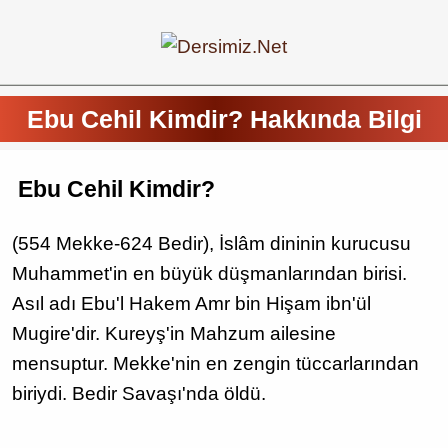
Ebu Cehil Kimdir? Hakkında Bilgi
Ebu Cehil Kimdir?
(554 Mekke-624 Bedir), İslâm dininin kurucusu
Muhammet'in en büyük düşmanlarından birisi.
Asıl adı Ebu'l Hakem Amr bin Hişam ibn'ül
Mugire'dir. Kureyş'in Mahzum ailesine
mensuptur. Mekke'nin en zengin tüccarlarından
biriydi. Bedir Savaşı'nda öldü.