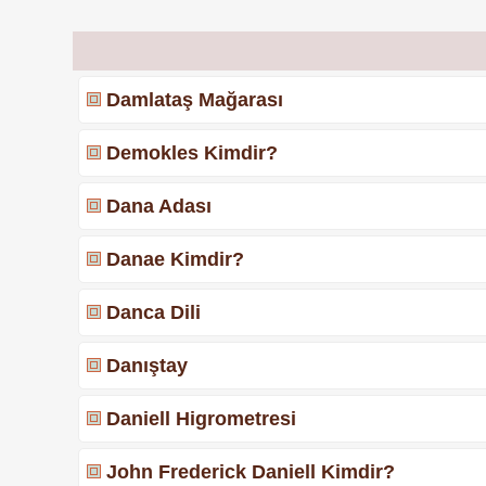
Damlataş Mağarası
Demokles Kimdir?
Dana Adası
Danae Kimdir?
Danca Dili
Danıştay
Daniell Higrometresi
John Frederick Daniell Kimdir?