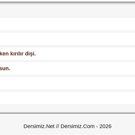
n kırılır dişi.
sun.
Dersimiz.Net // Dersimiz.Com - 2026