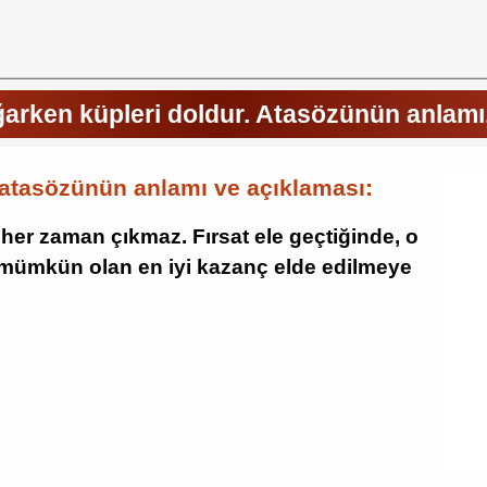
arken küpleri doldur. Atasözünün anlamı,
atasözünün anlamı ve açıklaması:
a her zaman çıkmaz. Fırsat ele geçtiğinde, o
ve mümkün olan en iyi kazanç elde edilmeye