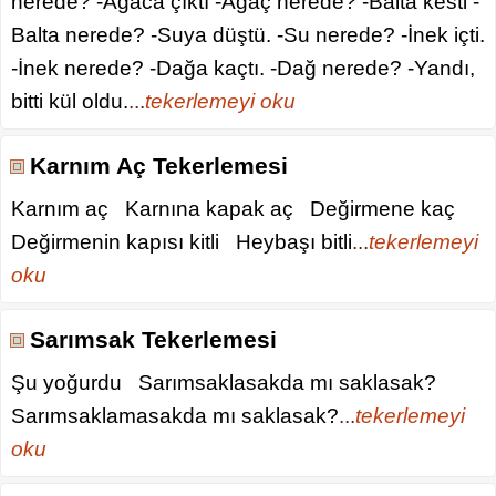
nerede? -Ağaca çıktı -Ağaç nerede? -Balta kesti -
Balta nerede? -Suya düştü. -Su nerede? -İnek içti.
-İnek nerede? -Dağa kaçtı. -Dağ nerede? -Yandı,
bitti kül oldu.
...
tekerlemeyi oku
Karnım Aç Tekerlemesi
Karnım aç Karnına kapak aç Değirmene kaç
Değirmenin kapısı kitli Heybaşı bitli
...
tekerlemeyi
oku
Sarımsak Tekerlemesi
Şu yoğurdu Sarımsaklasakda mı saklasak?
Sarımsaklamasakda mı saklasak?
...
tekerlemeyi
oku