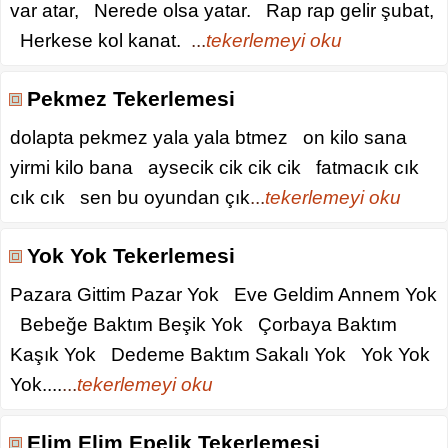
var atar, Nerede olsa yatar. Rap rap gelir şubat,
Herkese kol kanat.
...
tekerlemeyi oku
Pekmez Tekerlemesi
dolapta pekmez yala yala btmez on kilo sana
yirmi kilo bana aysecik cik cik cik fatmacık cık
cık cık sen bu oyundan çık
...
tekerlemeyi oku
Yok Yok Tekerlemesi
Pazara Gittim Pazar Yok Eve Geldim Annem Yok
Bebeğe Baktım Beşik Yok Çorbaya Baktım
Kaşık Yok Dedeme Baktım Sakalı Yok Yok Yok
Yok....
...
tekerlemeyi oku
Elim Elim Epelik Tekerlemesi