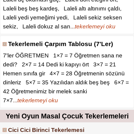
Laleli beş beş kardeş, Laleli altı altınımı çaldı,
Laleli yedi yemeğimi yedi, Laleli sekiz seksen
sekiz, Laleli dokuz al san
...
tekerlemeyi oku
Tekerlemeli Çarpım Tablosu (7'Ler)
7'ler ÖĞRETMEN 1×7 = 7 Öğretmen sana ne
dedi? 2×7 = 14 Dedi ki kapıyı ört 3×7 = 21
Hemen sınıfa gir 4×7 = 28 Öğretmenin sözünü
dinleriz 5×7 = 35 Yazılıdan aldık beş beş 6×7 =
42 Öğretmenimiz bir melek sanki
7×7
...
tekerlemeyi oku
Yeni Oyun Masal Çocuk Tekerlemeleri
Cici Cici Birinci Tekerlemesi