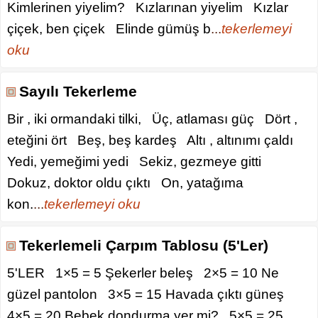
Kimlerinen yiyelim? Kızlarınan yiyelim Kızlar
çiçek, ben çiçek Elinde gümüş b
...
tekerlemeyi
oku
Sayılı Tekerleme
Bir , iki ormandaki tilki, Üç, atlaması güç Dört ,
eteğini ört Beş, beş kardeş Altı , altınımı çaldı
Yedi, yemeğimi yedi Sekiz, gezmeye gitti
Dokuz, doktor oldu çıktı On, yatağıma
kon.
...
tekerlemeyi oku
Tekerlemeli Çarpım Tablosu (5'Ler)
5'LER 1×5 = 5 Şekerler beleş 2×5 = 10 Ne
güzel pantolon 3×5 = 15 Havada çıktı güneş
4×5 = 20 Bebek dondurma yer mi? 5×5 = 25