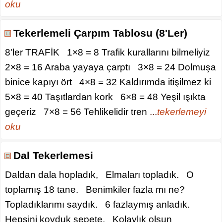
oku
Tekerlemeli Çarpım Tablosu (8'Ler)
8'ler TRAFİK 1×8 = 8 Trafik kurallarını bilmeliyiz
2×8 = 16 Araba yayaya çarptı 3×8 = 24 Dolmuşa
binice kapıyı ört 4×8 = 32 Kaldırımda itişilmez ki
5×8 = 40 Taşıtlardan kork 6×8 = 48 Yeşil ışıkta
geçeriz 7×8 = 56 Tehlikelidir tren
...
tekerlemeyi
oku
Dal Tekerlemesi
Daldan dala hopladık, Elmaları topladık. O
toplamış 18 tane. Benimkiler fazla mı ne?
Topladıklarımı saydık. 6 fazlaymış anladık.
Hepsini koyduk sepete. Kolaylık olsun