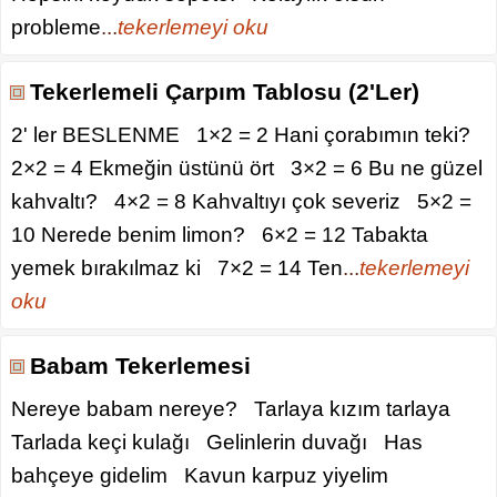
probleme
...
tekerlemeyi oku
Tekerlemeli Çarpım Tablosu (2'Ler)
2' ler BESLENME 1×2 = 2 Hani çorabımın teki?
2×2 = 4 Ekmeğin üstünü ört 3×2 = 6 Bu ne güzel
kahvaltı? 4×2 = 8 Kahvaltıyı çok severiz 5×2 =
10 Nerede benim limon? 6×2 = 12 Tabakta
yemek bırakılmaz ki 7×2 = 14 Ten
...
tekerlemeyi
oku
Babam Tekerlemesi
Nereye babam nereye? Tarlaya kızım tarlaya
Tarlada keçi kulağı Gelinlerin duvağı Has
bahçeye gidelim Kavun karpuz yiyelim