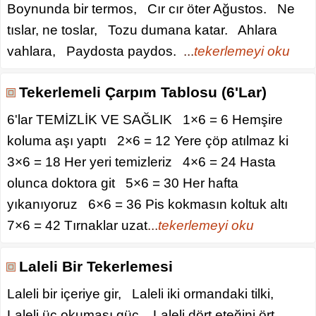
Boynunda bir termos, Cır cır öter Ağustos. Ne
tıslar, ne toslar, Tozu dumana katar. Ahlara
vahlara, Paydosta paydos.
...
tekerlemeyi oku
Tekerlemeli Çarpım Tablosu (6'Lar)
6'lar TEMİZLİK VE SAĞLIK 1×6 = 6 Hemşire
koluma aşı yaptı 2×6 = 12 Yere çöp atılmaz ki
3×6 = 18 Her yeri temizleriz 4×6 = 24 Hasta
olunca doktora git 5×6 = 30 Her hafta
yıkanıyoruz 6×6 = 36 Pis kokmasın koltuk altı
7×6 = 42 Tırnaklar uzat
...
tekerlemeyi oku
Laleli Bir Tekerlemesi
Laleli bir içeriye gir, Laleli iki ormandaki tilki,
Laleli üç okuması güç, Laleli dört eteğini ört,