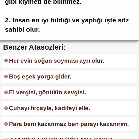
gibi kıymeti de bilinmez.
2. İnsan en iyi bildiği ve yaptığı işte söz
sahibi olur.
Benzer Atasözleri:
Her evin soğan soyması ayrı olur.
Boş eşek yorga gider.
El vergisi, gönülün sevgisi.
Çuhayı fırçayla, kadifeyi elle.
Para beni kazanmaz ben parayı kazanırım.