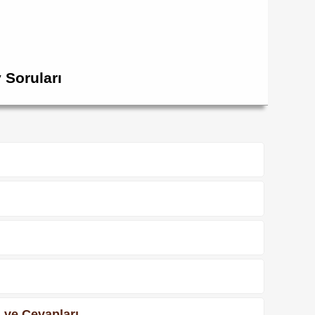
 Soruları
ı ve Cevapları