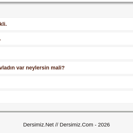
li.
.
 evladın var neylersin mali?
Dersimiz.Net // Dersimiz.Com - 2026