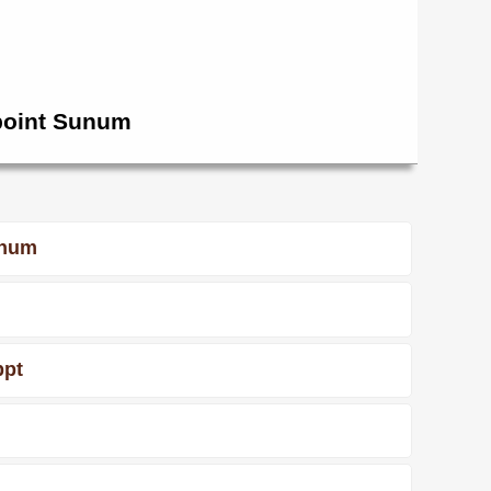
point Sunum
unum
ppt