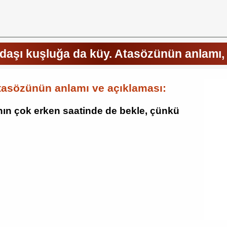
ldaşı kuşluğa da küy. Atasözünün anlamı,
atasözünün anlamı ve açıklaması:
hın çok erken saatinde de bekle, çünkü