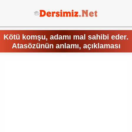
Kötü komşu, adamı mal sahibi eder.
Atasözünün anlamı, açıklaması