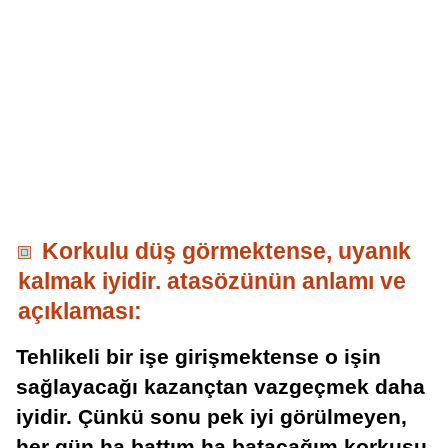
Korkulu düş görmektense, uyanık
kalmak iyidir. atasözünün anlamı ve
açıklaması:
Tehlikeli bir işe girişmektense o işin
sağlayacağı kazançtan vazgeçmek daha
iyidir. Çünkü sonu pek iyi görülmeyen,
her gün ha battım ha batacağım korkusu