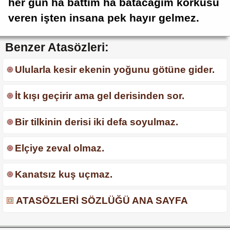
her gün ha battım ha batacağım korkusu
veren işten insana pek hayır gelmez.
Benzer Atasözleri:
Ulularla kesir ekenin yoğunu götüne gider.
İt kışı geçirir ama gel derisinden sor.
Bir tilkinin derisi iki defa soyulmaz.
Elçiye zeval olmaz.
Kanatsız kuş uçmaz.
ATASÖZLERİ SÖZLÜĞÜ ANA SAYFA