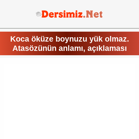
Koca öküze boynuzu yük olmaz.
Atasözünün anlamı, açıklaması