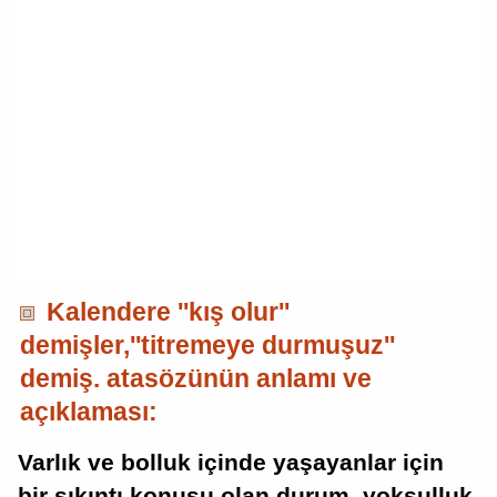
Kalendere ''kış olur''
demişler,''titremeye durmuşuz''
demiş. atasözünün anlamı ve
açıklaması:
Varlık ve bolluk içinde yaşayanlar için
bir sıkıntı konusu olan durum, yoksulluk