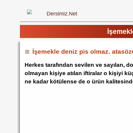
İşemekl
İşemekle deniz pis olmaz. atasöz
Herkes tarafından sevilen ve sayılan,
olmayan kişiye atılan iftiralar o kişiyi k
ne kadar kötülense de o ürün kalitesin