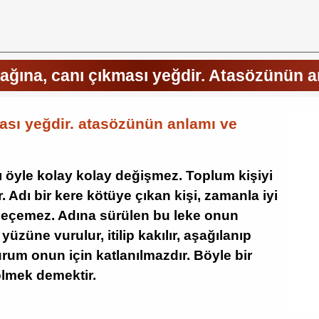
cağına, canı çıkması yeğdir. Atasözünün a
ası yeğdir. atasözünün anlamı ve
ı öyle kolay kolay değişmez. Toplum kişiyi
ır. Adı bir kere kötüye çıkan kişi, zamanla iyi
geçemez. Adına sürülen bu leke onun
üzüne vurulur, itilip kakılır, aşağılanıp
 durum onun için katlanılmazdır. Böyle bir
ölmek demektir.