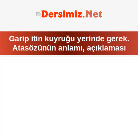
Garip itin kuyruğu yerinde gerek.
Atasözünün anlamı, açıklaması