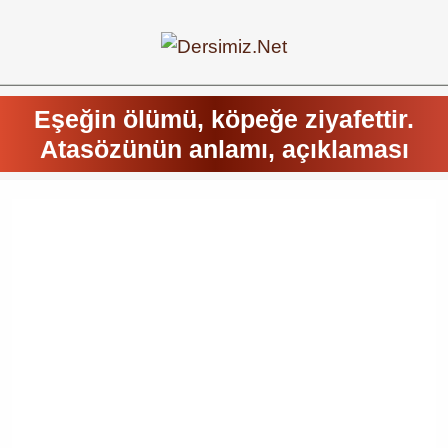
Eşeğin ölümü, köpeğe ziyafettir.
Atasözünün anlamı, açıklaması