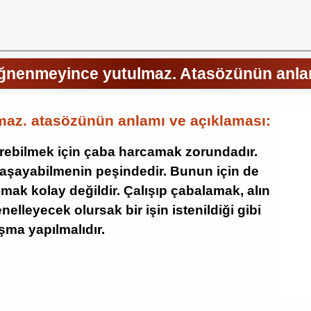
iğnenmeyince yutulmaz. Atasözünün anlam
az. atasözünün anlamı ve açıklaması:
ürebilmek için çaba harcamak zorundadır.
yaşayabilmenin peşindedir. Bunun için de
ak kolay değildir. Çalışıp çabalamak, alın
lleyecek olursak bir işin istenildiği gibi
şma yapılmalıdır.