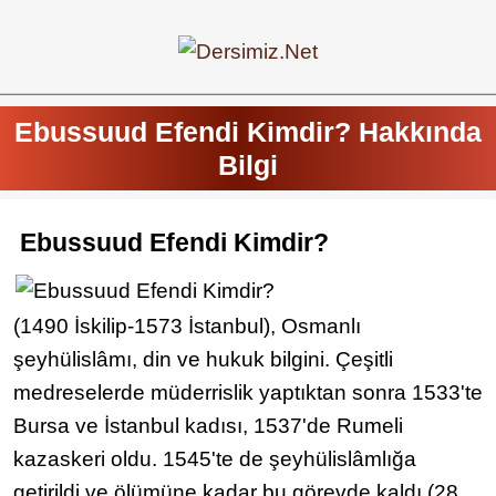
Ebussuud Efendi Kimdir? Hakkında
Bilgi
Ebussuud Efendi Kimdir?
(1490 İskilip-1573 İstanbul), Osmanlı
şeyhülislâmı, din ve hukuk bilgini. Çeşitli
medreselerde müderrislik yaptıktan sonra 1533'te
Bursa ve İstanbul kadısı, 1537'de Rumeli
kazaskeri oldu. 1545'te de şeyhülislâmlığa
getirildi ve ölümüne kadar bu görevde kaldı (28