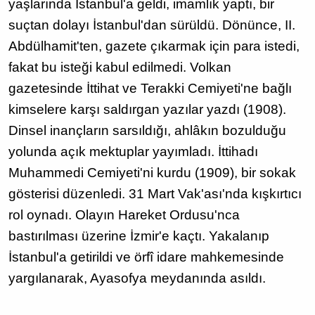
yaşlarında İstanbul'a geldi, imamlık yaptı, bir
suçtan dolayı İstanbul'dan sürüldü. Dönünce, II.
Abdülhamit'ten, gazete çıkarmak için para istedi,
fakat bu isteği kabul edilmedi. Volkan
gazetesinde İttihat ve Terakki Cemiyeti'ne bağlı
kimselere karşı saldırgan yazılar yazdı (1908).
Dinsel inançların sarsıldığı, ahlâkın bozulduğu
yolunda açık mektuplar yayımladı. İttihadı
Muhammedi Cemiyeti'ni kurdu (1909), bir sokak
gösterisi düzenledi. 31 Mart Vak'ası'nda kışkırtıcı
rol oynadı. Olayın Hareket Ordusu'nca
bastırılması üzerine İzmir'e kaçtı. Yakalanıp
İstanbul'a getirildi ve örfî idare mahkemesinde
yargılanarak, Ayasofya meydanında asıldı.