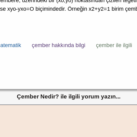
embere, üzerindeki bir (xo,yo) noktasından çizilen teğe
se xyo-yxo=O biçimindedir. Örneğin x2+y2=1 birim çembe
atematik
çember hakkında bilgi
çember ile ilgili
Çember Nedir? ile ilgili yorum yazın...