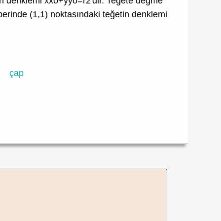
tin denklemi xxo+yyo=r2'dir. Teğete değme
rinde (1,1) noktasındaki teğetin denklemi
çap