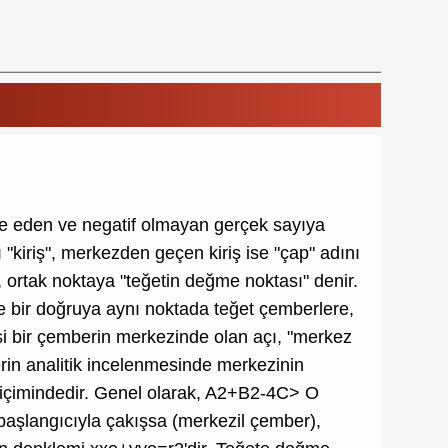
ade eden ve negatif olmayan gerçek sayıya
ı "kiriş", merkezden geçen kiriş ise "çap" adını
 ortak noktaya "teğetin değme noktası" denir.
de bir doğruya aynı noktada teğet çemberlere,
si bir çemberin merkezinde olan açı, "merkez
erin analitik incelenmesinde merkezinin
 biçimindedir. Genel olarak, A2+B2-4C> O
aşlangıcıyla çakışsa (merkezil çember),