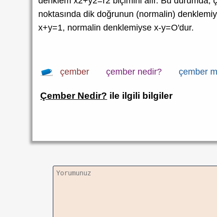
denklem x2+y2=r2 biçimini alır. Bu durumda, ç
noktasında dik doğrunun (normalin) denklemiy
x+y=1, normalin denklemiyse x-y=O'dur.
çember
çember nedir?
çember m
Çember Nedir?
ile ilgili bilgiler