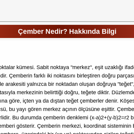
Çember Nedir? Hakkında Bilgi
oktalar kümesi. Sabit noktaya "merkez", eşit uzaklığı if
ir. Çemberin farklı iki noktasını birleştiren doğru parças
 arakesiti yalnızca bir noktadan oluşan doğruya "teğet",
asıyla merkezinin belirttiği doğru, teğete diktir. Düzlem
ına göre, içten ya da dıştan teğet çemberler denir. Köşe
çüsü, bu yayı gören merkez açının ölçüsüne eşittir. Çemb
eterlidir. Bu durumda çemberin denklemi (x-a)2+(y-b)2=r2
beri gösterir. Çemberin merkezi, koordinat sisteminin b