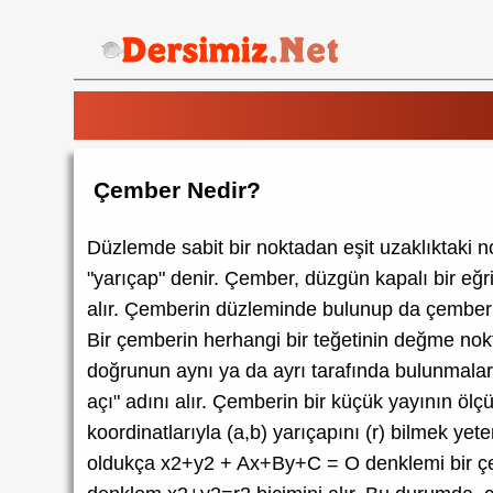
Çember Nedir?
Düzlemde sabit bir noktadan eşit uzaklıktaki n
"yarıçap" denir. Çember, düzgün kapalı bir eğrid
alır. Çemberin düzleminde bulunup da çemberle
Bir çemberin herhangi bir teğetinin değme nokt
doğrunun aynı ya da ayrı tarafında bulunmalar
açı" adını alır. Çemberin bir küçük yayının öl
koordinatlarıyla (a,b) yarıçapını (r) bilmek y
oldukça x2+y2 + Ax+By+C = O denklemi bir çem