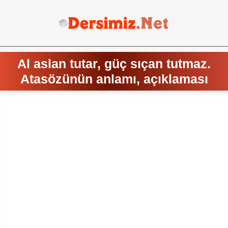
Al aslan tutar, güç sıçan tutmaz.
Atasözünün anlamı, açıklaması