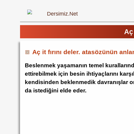
Aç 
Aç it fırını deler. atasözünün anl
Beslenmek yaşamanın temel kurallarından
ettirebilmek için besin ihtiyaçlarını karş
kendisinden beklenmedik davranışlar ort
da istediğini elde eder.