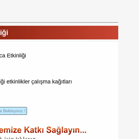
iği
a Etkinliği
iği
etkinlikler
çalışma kağıtları