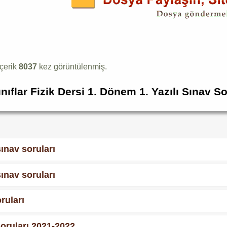
içerik
8037
kez görüntülenmiş.
ınıflar Fizik Dersi 1. Dönem 1. Yazılı Sınav So
 sınav soruları
 sınav soruları
oruları
 Soruları 2021-2022